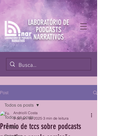
LABORATÓRIO DE
PODCASTS
NARRATIVOS
Post
Todos os posts
Andriolli Costa
Todos os posts
9 de jun. de 2025
3 min de leitura
Prêmio de tccs sobre podcasts
Crítica