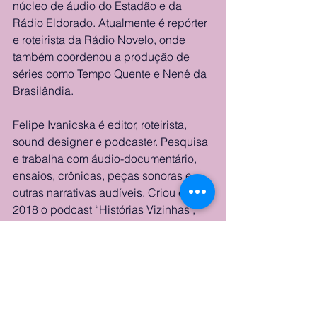
núcleo de áudio do Estadão e da 
Rádio Eldorado. Atualmente é repórter 
e roteirista da Rádio Novelo, onde 
também coordenou a produção de 
séries como Tempo Quente e Nenê da 
Brasilândia.
Felipe Ivanicska é editor, roteirista, 
sound designer e podcaster. Pesquisa 
e trabalha com áudio-documentário, 
ensaios, crônicas, peças sonoras e 
outras narrativas audíveis. Criou em 
2018 o podcast “Histórias Vizinhas", 
onde produz áudio-documentários 
que falam de questões humanas e 
sociais. Utiliza o podcast como 
ferramenta popular de educação, 
memória e reflexão. Desde então, 
participou de alguns festivais, 