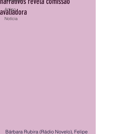
narrativos revela comissão
Releases
Artigo
avaliadora
Notícia
Bárbara Rubira (Rádio Novelo), Felipe 