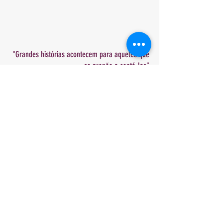
"Grandes histórias acontecem para aqueles que
se propõe a contá-las"
Ira Glass, do This American Life
ENTRE EM CONTATO