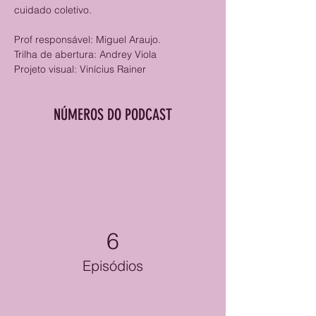
cuidado coletivo. 
Prof responsável: Miguel Araujo.
Trilha de abertura: Andrey Viola 
Projeto visual: Vinícius Rainer
NÚMEROS DO PODCAST
6
Episódios