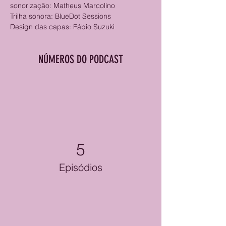
sonorização: Matheus Marcolino
Trilha sonora: BlueDot Sessions
Design das capas: Fábio Suzuki
NÚMEROS DO PODCAST
5
Episódios