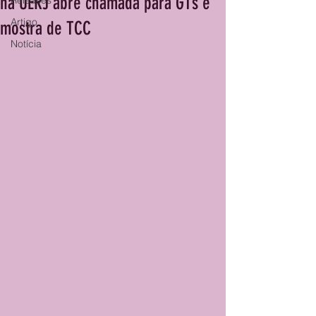
na UERJ abre chamada para GTs e
Releases
Artigo
mostra de TCC
Notícia