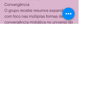
Convergência
O grupo recebe resumos expandidos 
com foco nas múltiplas formas de 
convergência midiática no universo do 
podcast narrativo. São bem-vindos 
trabalhos que analisem a 
intertextualidade entre podcasts e 
outras mídias seja por meio de 
adaptações, transposições de 
linguagem, produções transmidiáticas 
ou projetos híbridos. Também são de 
interesse reflexões sobre a 
plataformização do conteúdo sonoro, 
considerando o papel de serviços de 
streaming e redes sociais na 
circulação, formatação e consumo dos 
podcasts.