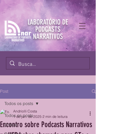
LABORATÓRIO DE
PODCASTS
NARRATIVOS
Post
Todos os posts
Andriolli Costa
Todos os posts
1 de jun. de 2025
2 min de leitura
Encontro sobre Podcasts Narrativos
Crítica