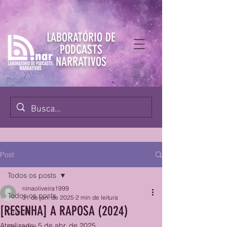
LABORATÓRIO DE
PODCASTS
NARRATIVOS
Post
Todos os posts
ninaoliveira1999
Todos os posts
31 de jan. de 2025
2 min de leitura
[RESENHA] A RAPOSA (2024)
Crítica
Atualizado:
5 de abr. de 2025